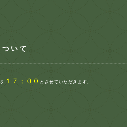
について
１７；００
間を
とさせていただきます。