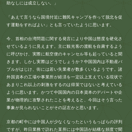
助なしには成立しない。」
「あえて言うなら国境付近に難民キャンプを作って脱北を促
す運動をすればよい」とも言っていたように思います。
今、首相の台湾問題に関する発言により中国は態度を硬化さ
せているように見えます。主に観光客の渡航を自粛するよう
に呼びかけ、実際に航空便のキャンセル等も起っていると聞
きます。しかし実際はどうでしょうか？中国国内は不動産バ
ブルがはじけ、街には若い失業者が数多くいるようです。諸
外国資本の工場や事業所が経済を一定以上支えている現状で
あまりこれ以上の刺激をするのは得策ではないと考えている
ように思います。かつて中国国内の日本資本のデパートや企
業が物理的に攻撃されたことを考えると、今回はそう言った
事象が見られないことがその証左かと思います。
京都の町中には中国人が少なくなったというもっぱらの評判
ですが、昨日業務で訪れた某所には中国語が結構な頻度で聞