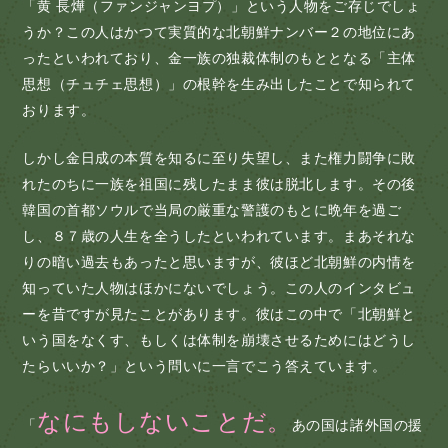
「黄 長燁（ファンジャンヨプ）」という人物をご存じでしょ
うか？この人はかつて実質的な北朝鮮ナンバー２の地位にあ
ったといわれており、金一族の独裁体制のもととなる「主体
思想（チュチェ思想）」の根幹を生み出したことで知られて
おります。
しかし金日成の本質を知るに至り失望し、また権力闘争に敗
れたのちに一族を祖国に残したまま彼は脱北します。その後
韓国の首都ソウルで当局の厳重な警護のもとに晩年を過ご
し、８７歳の人生を全うしたといわれています。まあそれな
りの暗い過去もあったと思いますが、彼ほど北朝鮮の内情を
知っていた人物はほかにないでしょう。この人のインタビュ
ーを昔ですが見たことがあります。彼はこの中で「北朝鮮と
いう国をなくす、もしくは体制を崩壊させるためにはどうし
たらいいか？」という問いに一言でこう答えています。
なにもしないことだ。
「
あの国は諸外国の援