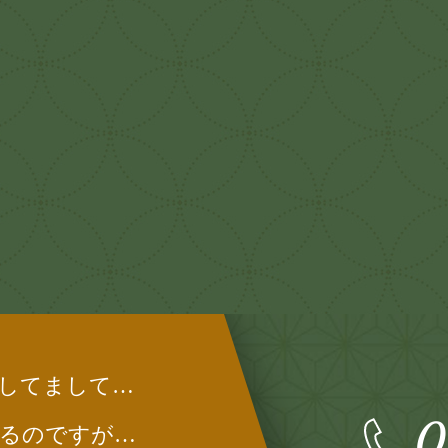
してまして…
0
るのですが…