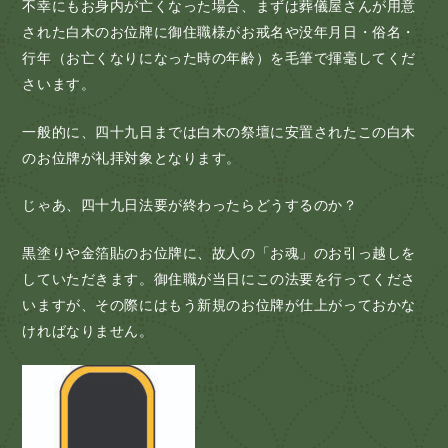
不幸にもお身内が亡くなった場合、まずは葬儀屋さんが用意
された白木のお位牌に御住職様がお戒名や没年月日・俗名・
行年（お亡くなりになった時の年齢）を毛筆で揮毫してくだ
さいます。
一般的に、四十九日までは白木の祭壇に安置されたこの白木
のお位牌が礼拝対象となります。
じゃあ、四十九日法要が終わったらどうするのか？
黒塗りや金箔貼のお位牌に、故人の「お魂」のお引っ越しを
していただきます。御住職が当日にこの法要を行ってくださ
いますが、その際にはもう新規のお位牌が仕上がっておかな
ければなりません。