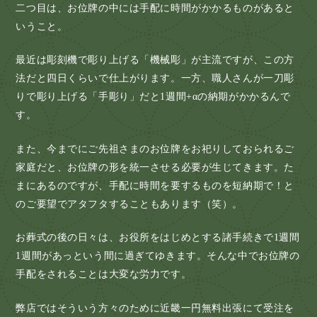
二つ目は、お位牌の中には手配に時間がかかるものがあると
いうこと。
最近は彫刻機で彫り上げる「機械彫」が主流ですが、この方
法だと四日くらいで仕上がります。一方、職人さんが一刀彫
りで彫り上げる「手彫り」だと1週間+αの納期がかかるんで
す。
また、今までにご先祖さまのお位牌をお祀りしておられるご
家庭だと、お位牌の形を統一させる必要が生じてきます。た
まにあるのですが、手配に時間を要するものを短納期で！と
のご要望でアタフタすることもあります（笑）。
お葬式の後の日々は、お役所をはじめとする諸手続きで1週間
1週間があっという間に過ぎてゆきます。そんな中でお位牌の
手配をされることは大変な労力です。
弊店ではそういう方々のために近畿一円無料出張にて受注を